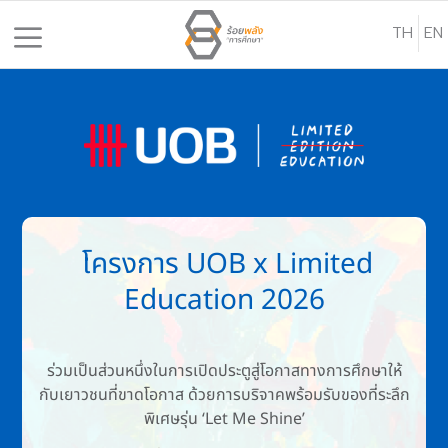
S
TH
EN
k
i
p
t
o
c
o
n
t
โครงการ UOB x Limited
e
Education 2026
n
t
ร่วมเป็นส่วนหนึ่งในการเปิดประตูสู่โอกาสทางการศึกษาให้
กับเยาวชนที่ขาดโอกาส ด้วยการบริจาคพร้อมรับของที่ระลึก
พิเศษรุ่น ‘Let Me Shine’