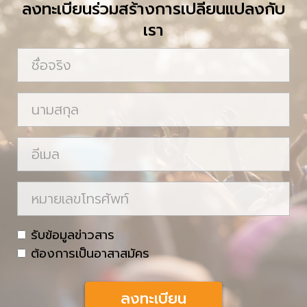
ลงทะเบียนร่วมสร้างการเปลี่ยนแปลงกับ
เรา
ชื่
อ
จ
น
ริ
า
ง
ม
อี
ส
เ
กุ
ม
ห
ล
ล
ม
า
c
รับข้อมูลข่าวสาร
ย
h
ต้องการเป็นอาสาสมัคร
เ
e
ล
c
ข