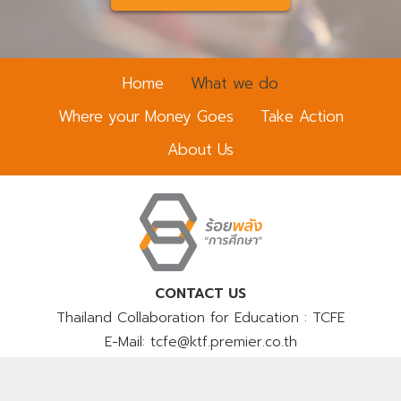
k
โ
b
ท
o
ร
x
Home
What we do
ศั
พ
Where your Money Goes
Take Action
ท์
About Us
CONTACT US
Thailand Collaboration for Education : TCFE
E-Mail: tcfe@ktf.premier.co.th
Phone: 02 301 1000 ต่อ 1117 / 02 301 1117