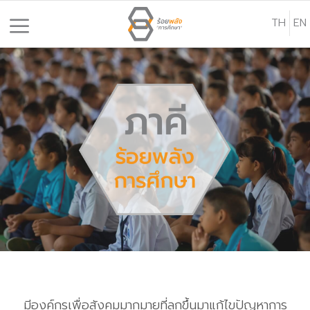
S
TH
EN
k
i
p
t
o
c
o
n
t
e
n
t
มีองค์กรเพื่อสังคมมากมายที่ลุกขึ้นมาแก้ไขปัญหาการ