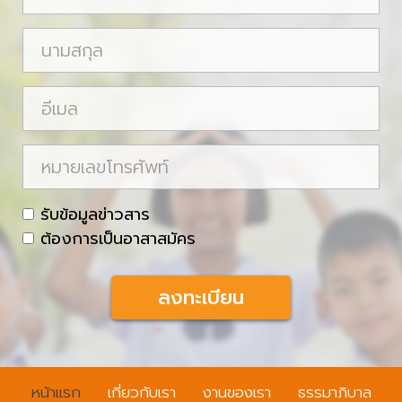
อ
จ
น
ริ
า
ง
ม
อี
ส
เ
กุ
ม
ห
ล
ล
ม
า
c
รับข้อมูลข่าวสาร
ย
h
ต้องการเป็นอาสาสมัคร
เ
e
ล
c
ข
k
โ
b
ท
o
ร
x
หน้าแรก
เกี่ยวกับเรา
งานของเรา
ธรรมาภิบาล
ศั