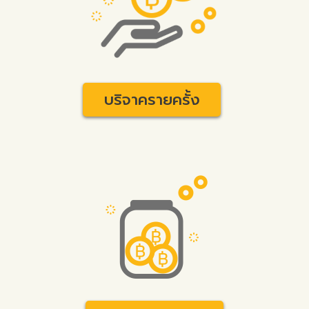
บริจาครายครั้ง