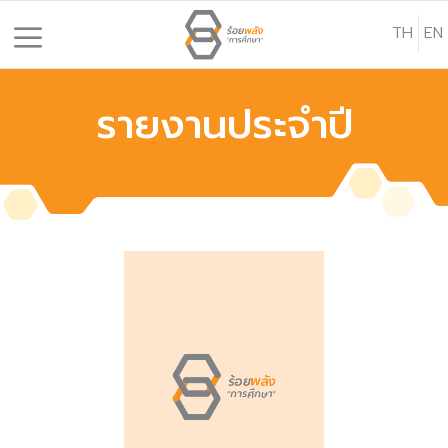
S
TH
EN
k
i
p
รายงานประจำปี
t
o
c
o
n
t
e
n
t