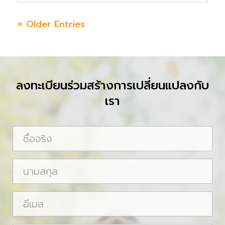
« Older Entries
ลงทะเบียนร่วมสร้างการเปลี่ยนแปลงกับ
เรา
ชื่
อ
จ
น
ริ
า
ง
ม
อี
ส
เ
กุ
ม