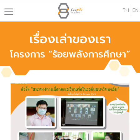
S
TH
EN
k
i
p
เรื่องเล่าของเรา
t
o
โครงการ “ร้อยพลังการศึกษา”
c
o
n
t
e
n
t