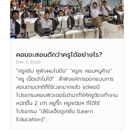
คอมจะสอนดีกว่าครูได้อย่างไร?
Dec 1, 2020
“ครูครับ หูฟังผมไม่ดัง” “ครูคะ คอมหนูค้าง”
“ครู เน็ตเข้าไม่ได้” ลำพังแค่การออกแบบการ
สอนตามปกติก็ใช้เวลามากแล้ว แต่พอมี
โปรแกรมคอมพิวเตอร์เข้ามาทำให้ครูต้องทำงาน
หนักขึ้น 2 เท่า ครูกิ๊ก ครูคณิตฯ ที่ได้ใช้
โปรแกรม “เลิร์นเอ็ดดูเคชั่น (Learn
Education)”...