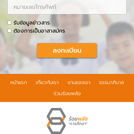
ห
ล
ล
ม
า
c
รับข้อมูลข่าวสาร
ย
h
ต้องการเป็นอาสาสมัคร
เ
e
ล
c
ข
k
โ
b
ท
o
ร
x
หน้าแรก
เกี่ยวกับเรา
งานของเรา
ธรรมาภิบาล
ศั
พ
ร่วมร้อยพลัง
ท์