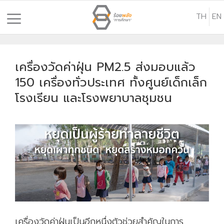
S
TH
EN
k
i
p
t
เครื่องวัดค่าฝุ่น PM2.5 ส่งมอบแล้ว
o
150 เครื่องทั่วประเทศ ทั้งศูนย์เด็กเล็ก
c
โรงเรียน และโรงพยาบาลชุมชน
o
n
t
e
n
t
เครื่องวัดค่าฝุ่นเป็นอีกหนึ่งตัวช่วยสำคัญในการ