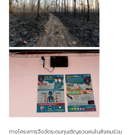
ทางโครงการจึงจัดระดมทุนเชิญชวนคนในสังคมร่วม