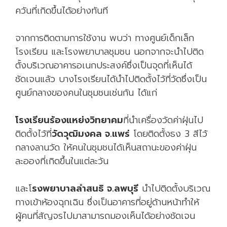
ควันที่เกิดขึ้นได้อย่างทันที
จากการติดตามการใช้งาน พบว่า ทางศูนย์เด็กเล็ก
โรงเรียน และโรงพยาบาลชุมชน นอกจากจะนำไปติด
ตั้งบริเวณอาคารอเนกประสงค์ซึ่งเป็นจุดที่เห็นได้
ชัดเจนแล้ว บางโรงเรียนได้นำไปติดตั้งไว้ที่วัดซึ่งเป็น
ศูนย์กลางของคนในชุมชนเช่นกัน ได้แก่
โรงเรียนร้องแหย่งวิทยาคม
ที่นำเครื่องวัดค่าฝุ่นไป
ติดตั้งไว้ที่
วัดวุฒิมงคล จ.แพร่
โดยติดตั้งธง 3 สีไว้
กลางลานวัด ให้คนในชุมชนได้เห็นสถานะของค่าฝุ่น
ละอองที่เกิดขึ้นในแต่ละวัน
และโ
รงพยาบาลลำสนธิ จ.ลพบุรี
นำไปติดตั้งบริเวณ
ทางเข้าห้องฉุกเฉิน ซึ่งเป็นอาคารที่อยู่ด้านหน้าทำให้
ผู้คนที่สัญจรไปมาสามารถมองเห็นได้อย่างชัดเจน