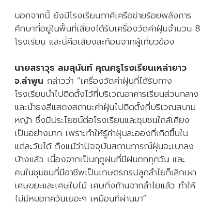
นอกจากนี้ ยังมีโรงเรียนภาคีเครือข่ายร้อยพลังการ
ศึกษาที่อยู่ในพื้นที่เสี่ยงได้รับเครื่องวัดค่าฝุ่นจำนวน 8
โรงเรียน และนี่คือเสียงสะท้อนจากผู้เกี่ยวข้อง
นายสราวุธ สมสุนันท์ คุณครูโรงเรียนเหล่ายาว
จ.ลำพูน
กล่าวว่า “เครื่องวัดค่าฝุ่นที่ได้รับทาง
โรงเรียนนำไปติดตั้งไว้ที่บริเวณอาคารเรียนส่วนกลาง
และนำธงสีแสดงสถานะค่าฝุ่นไปติดตั้งที่บริเวณสนาม
หญ้า ซึ่งมีประโยชน์ต่อโรงเรียนและชุมชนใกล้เคียง
เป็นอย่างมาก เพราะทำให้รู้ค่าฝุ่นละอองที่เกิดขึ้นใน
แต่ละวันได้ ถึงแม้ว่าปัจจุบันสถานการณ์ฝุ่นจะเบาลง
บ้างแล้ว เนื่องจากเป็นฤดูฝนที่มีฝนตกทุกวัน และ
คนในชุมชนที่มีอาชีพเป็นเกษตรกรปลูกลำไยก็เลิกเผา
เศษขยะและเศษใบไม้ เศษกิ่งก้านจากลำไยแล้ว ทำให้
ไม่มีหมอกควันเยอะๆ เหมือนที่ผ่านมา”