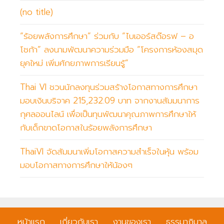
ฝุ่
(no title)
น
“ร้อยพลังการศึกษา” ร่วมกับ “ไบเออร์สด๊อรฟ – อ
P
โชก้า” ลงนามพัฒนาความร่วมมือ “โครงการห้องสมุด
M
ยุคใหม่ เพิ่มศักยภาพการเรียนรู้”
2
.
Thai VI ชวนนักลงทุนร่วมสร้างโอกาสทางการศึกษา
5
มอบเงินบริจาค 215,232.09 บาท จากงานสัมมนาการ
ส่
กุศลออนไลน์ เพื่อเป็นทุนพัฒนาคุณภาพการศึกษาให้
ง
กับเด็กขาดโอกาสในร้อยพลังการศึกษา
ม
อ
ThaiVI จัดสัมมนาเพิ่มโอกาสความสำเร็จในหุ้น พร้อม
บ
มอบโอกาสทางการศึกษาให้น้องๆ
แ
ล้
ว
1
หน้าแรก
เกี่ยวกับเรา
งานของเรา
ธรรมาภิบาล