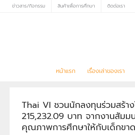
ข่าวสาร/กิจกรรม
สินค้าเพื่อการศึกษา
ติดต่อเรา
S
k
i
p
t
o
c
หน้าแรก
เรื่องเล่าของเรา
o
n
t
e
Thai VI ชวนนักลงทุนร่วมสร้า
n
215,232.09 บาท จากงานสัมมนา
t
คุณภาพการศึกษาให้กับเด็กขา