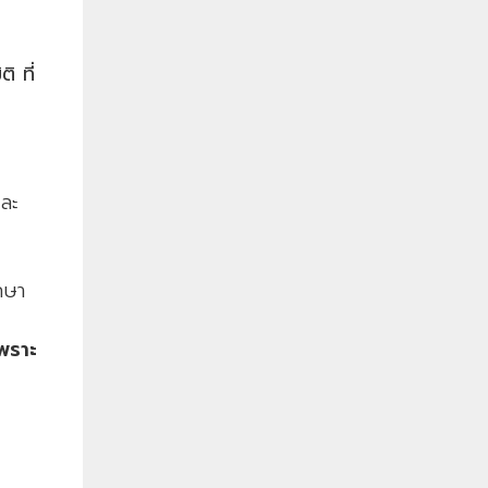
ิ ที่
และ
กษา
พราะ