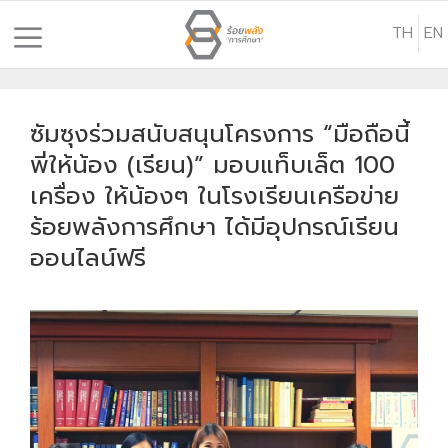
S
TH
EN
k
i
p
t
ซัมซุงร่วมสนับสนุนโครงการ “มือถือนี้
o
พี่ให้น้อง (เรียน)” มอบแท็บเล็ต 100
c
เครื่อง ให้น้องๆ ในโรงเรียนเครือข่าย
o
ร้อยพลังการศึกษา ได้มีอุปกรณ์เรียน
n
ออนไลน์ฟรี
t
e
n
t