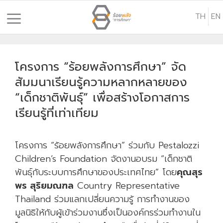
S
TH
EN
k
i
p
t
โครงการ “ร้อยพลังการศึกษา” จัด
o
สัมมนาเรียนรู้ความหลากหลายของ
c
“เด็กชาติพันธุ์” เพื่อสร้างโอกาสการ
o
เรียนรู้ที่เท่าเทียม
n
t
e
โครงการ “ร้อยพลังการศึกษา” ร่วมกับ Pestalozzi
n
Children’s Foundation จัดงานอบรม “เด็กชาติ
t
พันธุ์กับระบบการศึกษาของประเทศไทย” โดย
คุณสุร
พร สุริยมณฑล
Country Representative
Thailand ร่วมแลกเปลี่ยนความรู้ การทำงานของ
มูลนิธิให้กับผู้เข้าร่วมงานซึ่งเป็นองค์กรร่วมทำงานใน