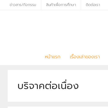
ข่าวสาร/กิจกรรม
สินค้าเพื่อการศึกษา
ติดต่อเรา
S
k
i
p
t
o
c
หน้าแรก
เรื่องเล่าของเรา
o
n
t
e
บริจาคต่อเนื่อง
n
t