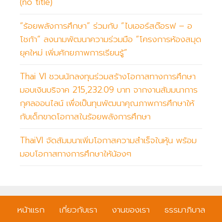
(no title)
“ร้อยพลังการศึกษา” ร่วมกับ “ไบเออร์สด๊อรฟ – อ
โชก้า” ลงนามพัฒนาความร่วมมือ “โครงการห้องสมุด
ยุคใหม่ เพิ่มศักยภาพการเรียนรู้”
Thai VI ชวนนักลงทุนร่วมสร้างโอกาสทางการศึกษา
มอบเงินบริจาค 215,232.09 บาท จากงานสัมมนาการ
กุศลออนไลน์ เพื่อเป็นทุนพัฒนาคุณภาพการศึกษาให้
กับเด็กขาดโอกาสในร้อยพลังการศึกษา
ThaiVI จัดสัมมนาเพิ่มโอกาสความสำเร็จในหุ้น พร้อม
มอบโอกาสทางการศึกษาให้น้องๆ
หน้าแรก
เกี่ยวกับเรา
งานของเรา
ธรรมาภิบาล