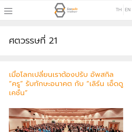
S
TH
EN
k
i
p
t
ศตวรรษที่ 21
o
c
o
n
เมื่อโลกเปลี่ยนเราต้องปรับ อัพสกิล
t
“ครู” รับทักษะอนาคต กับ “เลิร์น เอ็ดดู
e
n
เคชั่น”
t