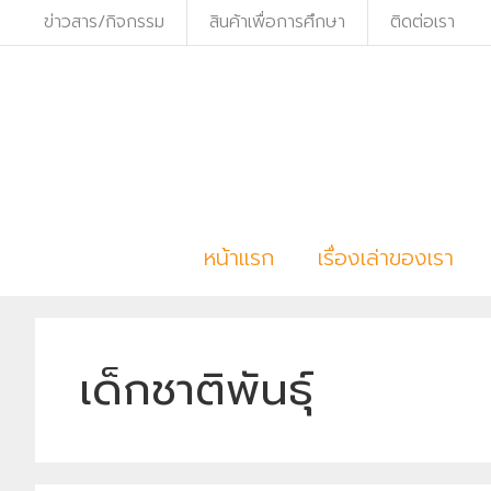
ข่าวสาร/กิจกรรม
สินค้าเพื่อการศึกษา
ติดต่อเรา
S
k
i
p
t
o
c
หน้าแรก
เรื่องเล่าของเรา
o
n
t
e
เด็กชาติพันธุ์
n
t