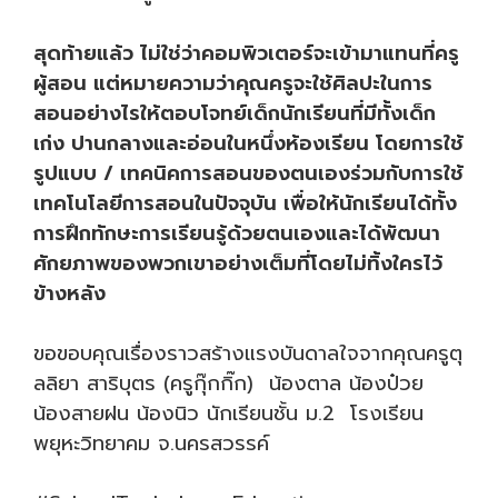
สุดท้ายแล้ว ไม่ใช่ว่าคอมพิวเตอร์จะเข้ามาแทนที่ครู
ผู้สอน แต่หมายความว่าคุณครูจะใช้ศิลปะในการ
สอนอย่างไรให้ตอบโจทย์เด็กนักเรียนที่มีทั้งเด็ก
เก่ง ปานกลางและอ่อนในหนึ่งห้องเรียน โดยการใช้
รูปแบบ / เทคนิคการสอนของตนเองร่วมกับการใช้
เทคโนโลยีการสอนในปัจจุบัน เพื่อให้นักเรียนได้ทั้ง
การฝึกทักษะการเรียนรู้ด้วยตนเองและได้พัฒนา
ศักยภาพของพวกเขาอย่างเต็มที่โดยไม่ทิ้งใครไว้
ข้างหลัง
ขอขอบคุณเรื่องราวสร้างแรงบันดาลใจจากคุณครู
ตุ
ลลิยา สาริบุตร (ครูกุ๊กกิ๊ก)
น้องตาล น้องป๋วย
น้องสายฝน น้องนิว นักเรียนชั้น ม.2 โรงเรียน
พยุหะวิทยาคม จ.นครสวรรค์