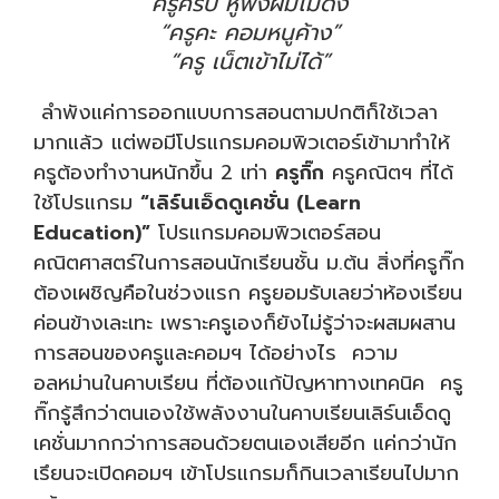
“ครูครับ หูฟังผมไม่ดัง”
“ครูคะ คอมหนูค้าง”
“ครู เน็ตเข้าไม่ได้”
ลำพังแค่การออกแบบการสอนตามปกติก็ใช้เวลา
มากแล้ว แต่พอมีโปรแกรมคอมพิวเตอร์เข้ามาทำให้
ครูต้องทำงานหนักขึ้น 2 เท่า
ครูกิ๊ก
ครูคณิตฯ ที่ได้
ใช้โปรแกรม
“เลิร์นเอ็ดดูเคชั่น (Learn
Education)”
โปรแกรมคอมพิวเตอร์สอน
คณิตศาสตร์ในการสอนนักเรียนชั้น ม.ต้น สิ่งที่ครูกิ๊ก
ต้องเผชิญคือในช่วงแรก ครูยอมรับเลยว่าห้องเรียน
ค่อนข้างเละเทะ เพราะครูเองก็ยังไม่รู้ว่าจะผสมผสาน
การสอนของครูและคอมฯ ได้อย่างไร
ความ
อลหม่านในคาบเรียน ที่ต้องแก้ปัญหาทางเทคนิค ครู
กิ๊กรู้สึกว่าตนเองใช้พลังงานในคาบเรียนเลิร์นเอ็ดดู
เคชั่นมากกว่าการสอนด้วยตนเองเสียอีก แค่กว่านัก
เรึยนจะเปิดคอมฯ เข้าโปรแกรมก็กินเวลาเรียนไปมาก