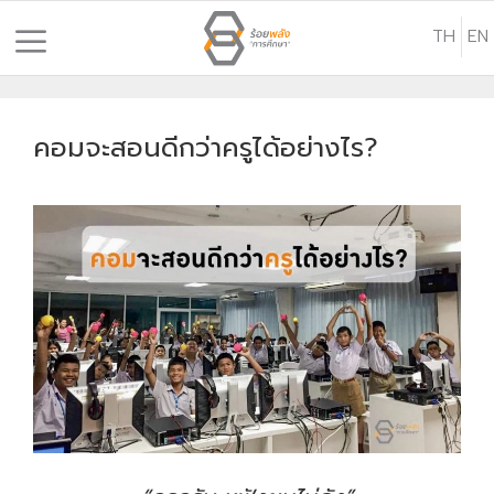
S
TH
EN
k
i
p
t
คอมจะสอนดีกว่าครูได้อย่างไร?
o
c
o
n
t
e
n
t