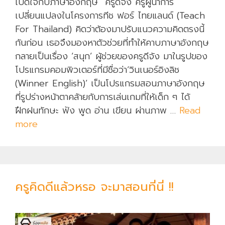
เปิดใจกับภาษาอังกฤษ ครูดีจัง ครูผู้นำการ
เปลี่ยนแปลงในโครงการทีช ฟอร์ ไทยแลนด์ (Teach
For Thailand) คิดว่าต้องมาปรับแนวความคิดตรงนี้
กันก่อน เธอจึงมองหาตัวช่วยที่ทำให้คาบภาษาอังกฤษ
กลายเป็นเรื่อง ‘สนุก’ ผู้ช่วยของครูดีจัง มาในรูปของ
โปรแกรมคอมพิวเตอร์ที่มีชื่อว่า‘วินเนอร์อิงลิช
(Winner English)’ เป็นโปรแกรมสอนภาษาอังกฤษ
ที่รูปร่างหน้าตาคล้ายกับการเล่นเกมที่ให้เด็ก ๆ ได้
ฝึกฝนทักษะ ฟัง พูด อ่าน เขียน ผ่านภาพ …
Read
more
ยั
ง
จำ
ต
อ
ครูคิดดีแล้วหรอ จะมาสอนที่นี่ !!
น
ที่
ใ