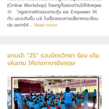
(Online Workshop) โดยครูทั้งสองท่านได้ให้เหตุผล
ว่า “ครูอยากสร้างแรงกระตุ้น และ Empower ให้
กับ นร.ระดับชั้น ม.6 ในเรื่องของการเลือกคณะเรียน
ต่อ อยากให้ …
Read more
โ
ค้
ง
สุ
ด
แกนนำ “2S” รวมมิตรวิทยา ร้อง เต้น
ท้
เล่นเกม ให้เก่งภาษาอังกฤษ
า
ย
ข
อ
ง
ร
ะ