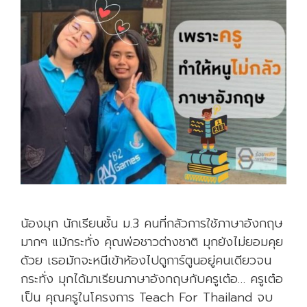
ร
อ
จ
ะ
ม
า
ส
อ
น
ที่
นี่
!
น้องมุก นักเรียนชั้น ม.3 คนที่กลัวการใช้ภาษาอังกฤษ
!
มากๆ แม้กระทั่ง คุณพ่อชาวต่างชาติ มุกยังไม่ยอมคุย
ด้วย เธอมักจะหนีเข้าห้องไปดูการ์ตูนอยู่คนเดียวจน
กระทั่ง มุกได้มาเรียนภาษาอังกฤษกับครูเต๋อ… ครูเต๋อ
เป็น คุณครูในโครงการ Teach For Thailand จบ