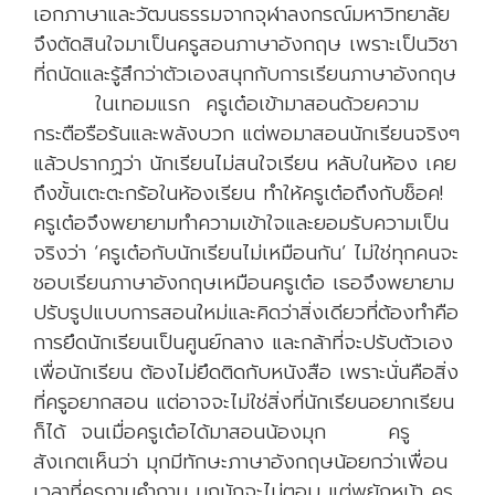
เอกภาษาและวัฒนธรรมจากจุฬาลงกรณ์มหาวิทยาลัย
จึงตัดสินใจมาเป็นครูสอนภาษาอังกฤษ เพราะเป็นวิชา
ที่ถนัดและรู้สึกว่าตัวเองสนุกกับการเรียนภาษาอังกฤษ
ในเทอมแรก ครูเต๋อเข้ามาสอนด้วยความ
กระตือรือร้นและพลังบวก แต่พอมาสอนนักเรียนจริงๆ
แล้วปรากฏว่า นักเรียนไม่สนใจเรียน หลับในห้อง เคย
ถึงขั้นเตะตะกร้อในห้องเรียน ทำให้ครูเต๋อถึงกับช็อค!
ครูเต๋อจึงพยายามทำความเข้าใจและยอมรับความเป็น
จริงว่า ‘ครูเต๋อกับนักเรียนไม่เหมือนกัน’ ไม่ใช่ทุกคนจะ
ชอบเรียนภาษาอังกฤษเหมือนครูเต๋อ เธอจึงพยายาม
ปรับรูปแบบการสอนใหม่และคิดว่าสิ่งเดียวที่ต้องทำคือ
การยึดนักเรียนเป็นศูนย์กลาง และกล้าที่จะปรับตัวเอง
เพื่อนักเรียน ต้องไม่ยึดติดกับหนังสือ เพราะนั่นคือสิ่ง
ที่ครูอยากสอน แต่อาจจะไม่ใช่สิ่งที่นักเรียนอยากเรียน
ก็ได้ จนเมื่อครูเต๋อได้มาสอนน้องมุก ครู
สังเกตเห็นว่า มุกมีทักษะภาษาอังกฤษน้อยกว่าเพื่อน
เวลาที่ครูถามคำถาม มุกมักจะไม่ตอบ แต่พยักหน้า ครู