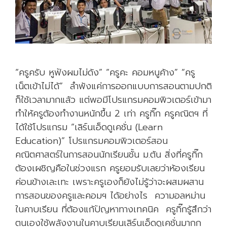
น
ต่
า
ง
ช
า
“ครูครับ หูฟังผมไม่ดัง” “ครูคะ คอมหนูค้าง” “ครู
ติ
เน็ตเข้าไม่ได้” ลำพังแค่การออกแบบการสอนตามปกติ
ห
ก็ใช้เวลามากแล้ว แต่พอมีโปรแกรมคอมพิวเตอร์เข้ามา
นู
ทำให้ครูต้องทำงานหนักขึ้น 2 เท่า ครูกิ๊ก ครูคณิตฯ ที่
ห
ได้ใช้โปรแกรม “เลิร์นเอ็ดดูเคชั่น (Learn
ล
Education)” โปรแกรมคอมพิวเตอร์สอน
บ
คณิตศาสตร์ในการสอนนักเรียนชั้น ม.ต้น สิ่งที่ครูกิ๊ก
ห
ต้องเผชิญคือในช่วงแรก ครูยอมรับเลยว่าห้องเรียน
น้
ค่อนข้างเละเทะ เพราะครูเองก็ยังไม่รู้ว่าจะผสมผสาน
า
การสอนของครูและคอมฯ ได้อย่างไร ความอลหม่าน
ไ
ในคาบเรียน ที่ต้องแก้ปัญหาทางเทคนิค ครูกิ๊กรู้สึกว่า
ม่
ตนเองใช้พลังงานในคาบเรียนเลิร์นเอ็ดดูเคชั่นมากก