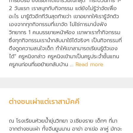
การอบรม ซึ่งเธอก็ได้เข้าร่วมในที่สุด “กระบวนการ 1-
2 วันแรก เราสนุกกับกิจกรรม แต่ยังไม่รู้ว่าจัดเพื่อ
อะไร มารู้ตัวอีกทีวันสุดท้ายว่า เขาอยากให้เรารู้จักตัว
เองจากทุกกิจกรรมที่เขาจัด ไม่ใช่การมานั่งฟัง
วิทยากร 1 คนบรรยายหน้าห้อง เขาพาเราทำกิจกรรม
ซึ่งทุกกิจกรรมเรานำกลับมาใช้ได้จริงๆ เป็นกิจกรรมที่
ดึงดูดความสนใจเด็ก ทำให้เขาสามารถเรียนรู้ตัวเอง
ได้” ครูหนิงกล่าว ครูหนิงเข้ามาเป็นครูประจำชั้นแทน
ครูคนก่อนที่ขอย้ายกลับบ้าน …
Read more
ก
ร
ะ
บ
ว
ต่างชนเผ่าแต่เราสามัคคี
น
ก
า
ณ โรงเรียนห้วยน้ำขุ่นวิทยา จ.เชียงราย เด็กๆ ที่มา
ร
จากต่างชนเผ่า ทั้งจีนยูนนาน อาข่า อาเข่อ ลาหู่ มักจะ