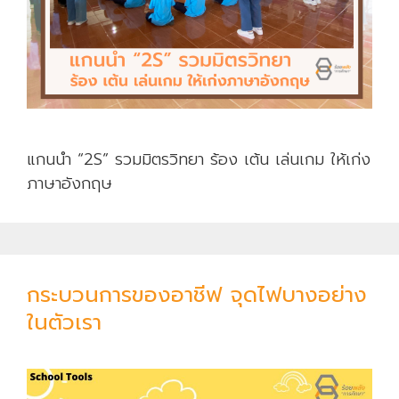
ดั
บ
ชั้
น
มั
ธ
ย
แกนนำ “2S” รวมมิตรวิทยา ร้อง เต้น เล่นเกม ให้เก่ง
ม
ภาษาอังกฤษ
ศึ
ก
ษ
า
กระบวนการของอาชีฟ จุดไฟบางอย่าง
ปี
ที่
ในตัวเรา
6