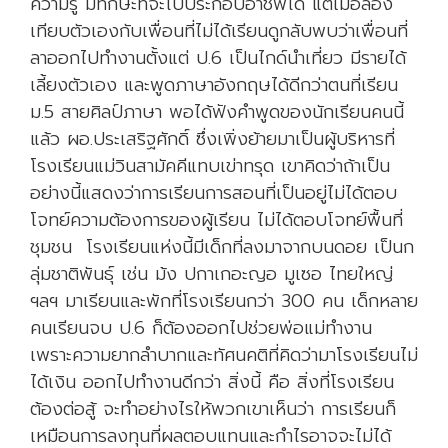
ความรู้ มีทักษะที่จะไปประกอบอาชีพได้ แต่เมื่อลอง
เทียบตัวเองกับเพื่อนที่ไม่ได้เรียนดูกลับพบว่าเพื่อนที่
ลาออกไปทำงานตั้งแต่ ป.6 เป็นไกด์นำเที่ยว มีรายได้
เลี้ยงตัวเอง และพูดภาษาอังกฤษได้ดีกว่าตนที่เรียน
ม.5 สายศิลป์ภาษา พอได้ฟังคำพูดของนักเรียนคนนี้
แล้ว ผอ.ประเสริฐศักดิ์ ซึ่งเพิ่งย้ายมาเป็นผู้บริหารที่
โรงเรียนแม่วินสามัคคีแทบเข่าทรุด เขาคิดว่าถ้าเป็น
อย่างนี้แสดงว่าการเรียนการสอนที่เป็นอยู่ไม่ได้ตอบ
โจทย์ความต้องการของผู้เรียน ไม่ได้ตอบโจทย์พื้นที่
ชุมชน โรงเรียนแห่งนี้มีเด็กที่ลงมาจากบนดอย เป็นก
ลุ่มชาติพันธุ์ เช่น ม้ง ปกาเกอะญอ มูเซอ ไทยใหญ่
ฯลฯ มาเรียนและพักที่โรงเรียนกว่า 300 คน เด็กหลาย
คนเรียนจบ ป.6 ก็ต้องออกไปช่วยพ่อแม่ทำงาน
เพราะความยากลำบากและทัศนคติที่คิดว่ามาโรงเรียนไม่
ได้เงิน ออกไปทำงานดีกว่า สิ่งนี้ คือ สิ่งที่โรงเรียน
ต้องต่อสู้ จะทำอย่างไรให้พวกเขาเห็นว่า การเรียนก็
เหมือนการลงทุนที่ผลตอบแทนและกำไรอาจจะไม่ได้