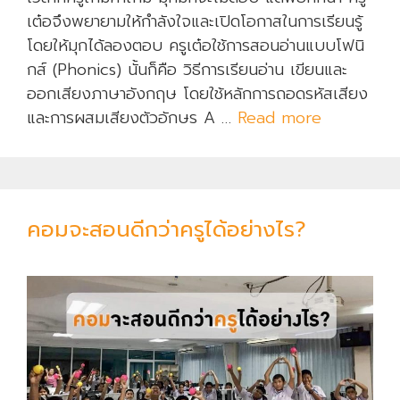
เต๋อจึงพยายามให้กำลังใจและเปิดโอกาสในการเรียนรู้
โดยให้มุกได้ลองตอบ ครูเต๋อใช้การสอนอ่านแบบโฟนิ
กส์ (Phonics) นั้นก็คือ วิธีการเรียนอ่าน เขียนและ
ออกเสียงภาษาอังกฤษ โดยใช้หลักการถอดรหัสเสียง
และการผสมเสียงตัวอักษร A …
Read more
“
พ่
อ
ใ
ห
คอมจะสอนดีกว่าครูได้อย่างไร?
ม่
ห
นู
เ
ป็
น
ค