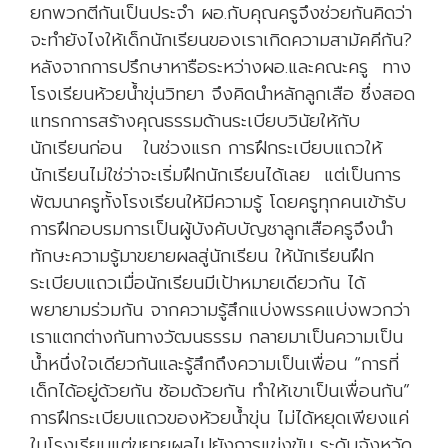
ข
ยกพวกตีกันเป็นประจำ ผอ.กับคุณครูจึงช่วยกันคิดว่า
อ
จะทำยังไงให้เด็กนักเรียนของเราเกิดความสามัคคีกัน?
ง
หลังจากการปรึกษาหารือระหว่างผอ.และคณะครู ทาง
อ
โรงเรียนห้วยน้ำขุ่นวิทยา จึงคิดนำหลักลูกเสือ ซึ่งสอด
า
แทรกการสร้างคุณธรรมด้านระเบียบวินัยให้กับ
ชี
นักเรียนก่อน ในช่วงแรก การฝึกระเบียบแถวให้
ฟ
นักเรียนไม่ใช่ว่าจะเริ่มฝึกนักเรียนได้เลย แต่เป็นการ
จุ
พัฒนาครูทั้งโรงเรียนให้มีความรู้ โดยครูทุกคนเข้ารับ
ด
การฝึกอบรมการเป็นผู้บังคับบัญชาลูกเสือครูจึงนำ
ไ
ทักษะความรู้มาขยายผลสู่นักเรียน ให้นักเรียนฝึก
ฟ
ระเบียบแถวเมื่อนักเรียนมีเป้าหมายเดียวกัน ได้
บ
พยายามร่วมกัน จากความรู้สึกแบ่งพรรคแบ่งพวกว่า
า
เราแตกต่างกันทางวัฒนธรรม กลายมาเป็นความเป็น
ง
น้ำหนึ่งใจเดียวกันและรู้สึกถึงความเป็นเพื่อน “การที่
อ
เด็กได้อยู่ด้วยกัน ซ้อมด้วยกัน ทำให้เขาเป็นเพื่อนกัน”
ย่
การฝึกระเบียบแถวของห้วยน้ำขุ่น ไม่ได้หยุดเพียงแค่
า
ในโรงเรียนแต่ขยายผลไปยังการแข่งขัน ระดับจังหวัด