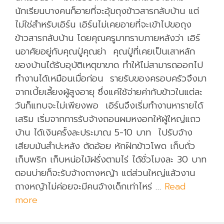
นักเรียนบางคนก็อายที่จะอุ้มถุงข้าวสารกลับบ้าน แต่
ไม่ใช่สำหรับเอิร์น เอิร์นไม่เคยอายที่จะเข้าไปขอถุง
ข้าวสารกลับบ้าน โดยคุณครูมาทราบภายหลังว่า เอิร์
นอาศัยอยู่กับคุณปู่คุณย่า คุณปู่ที่เคยเป็นเสาหลัก
ของบ้านได้รับอุบัติเหตุขาขาด ทำให้ไม่สามารถออกไป
ทำงานได้เหมือนเมื่อก่อน รายรับของครอบครัวจึงมา
จากเบี้ยเลี้ยงผู้สูงอายุ ซึ่งแค่ใช้จ่ายค่ากับข้าวในแต่ละ
วันก็แทบจะไม่เพียงพอ เอิร์นจึงเริ่มทำงานหารายได้
เสริม เริ่มจากการรับจ้างถอนผมหงอกให้ผู้ใหญ่แถว
บ้าน ได้เงินครั้งละประมาณ 5-10 บาท ไปรับจ้าง
เสียบมันสำปะหลัง ตัดอ้อย หักฝักข้าวโพด เก็บถั่ว
เก็บพริก เก็บหน่อไม้ฝรั่งตามไร่ ได้ชั่วโมงละ 30 บาท
ตอนบ่ายก็จะรับจ้างถางหญ้า แต่ส่วนใหญ่แล้วงาน
ถางหญ้าไม่ค่อยจะมีคนจ้างเด็กเท่าไหร่ …
Read
more
ผู้
ใ