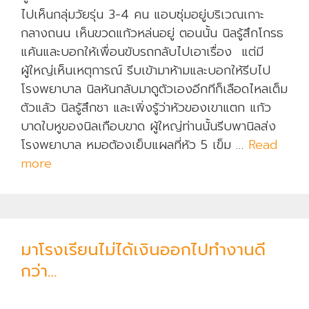
ไปเห็นกลุ่มวัยรุ่น 3-4 คน แอบซุ่มอยู่บริเวณเกาะ
กลางถนน เห็นขวดแก้วหล่นอยู่ ตอนนั้น นิลรู้สึกโกรธ
แค้นและบอกให้เพื่อนขับรถกลับไปเอาเรื่อง แต่มี
ผู้ใหญ่เห็นเหตุการณ์ รีบเข้ามาห้ามและบอกให้รีบไป
โรงพยาบาล นิลหันกลับมาดูตัวเองอีกทีก็เลือดไหลเต็ม
ตัวแล้ว นิลรู้สึกชา และเพิ่งรู้ว่าหัวของเขาแตก แก้ว
บาดใบหูของนิลเกือบขาด ผู้ใหญ่ท่านนั้นรีบพานิลส่ง
โรงพยาบาล หมอต้องเย็บแผลที่หัว 5 เข็ม …
Read
more
เ
ด็
ก
แ
ส
มาโรงเรียนไม่ได้เงินออกไปทำงานดี
บ
กว่า…
ที่
ก