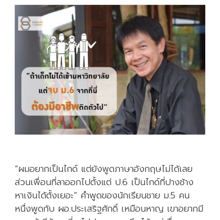
ล
า
ย
เ
ป็
น
แ
บ
บ
อ
ย่
า
ง
“ผมอยากเป็นไกด์ แต่ยังพูดภาษาอังกฤษไม่ได้เลย
ส่วนเพื่อนที่ลาออกไปตั้งแต่ ป.6 เป็นไกด์ที่ปางช้าง
หาเงินได้ตั้งเยอะ” คำพูดของนักเรียนชาย ม.5 คน
หนึ่งพูดกับ ผอ.ประเสริฐศักดิ์ เหมือนหาญ เขาอยากมี