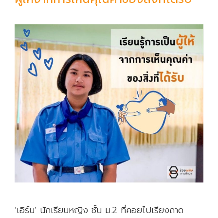
เ
ผ่
า
แ
ต่
เ
ร
า
ส
า
มั
ค
คี
‘เอิร์น’ นักเรียนหญิง ชั้น ม.2 ที่คอยไปเรียงถาด