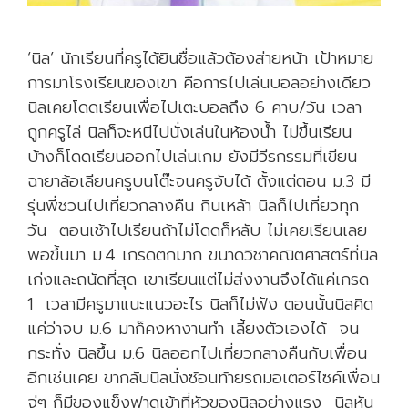
สิ่
ง
‘นิล’ นักเรียนที่ครูได้ยินชื่อแล้วต้องส่ายหน้า เป้าหมาย
ที่
การมาโรงเรียนของเขา คือการไปเล่นบอลอย่างเดียว
ไ
นิลเคยโดดเรียนเพื่อไปเตะบอลถึง 6 คาบ/วัน เวลา
ด้
ถูกครูไล่ นิลก็จะหนีไปนั่งเล่นในห้องน้ำ ไม่ขึ้นเรียน
รั
บ้างก็โดดเรียนออกไปเล่นเกม ยังมีวีรกรรมที่เขียน
บ
ฉายาล้อเลียนครูบนโต๊ะจนครูจับได้ ตั้งแต่ตอน ม.3 มี
รุ่นพี่ชวนไปเที่ยวกลางคืน กินเหล้า นิลก็ไปเที่ยวทุก
วัน ตอนเช้าไปเรียนถ้าไม่โดดก็หลับ ไม่เคยเรียนเลย
พอขึ้นมา ม.4 เกรดตกมาก ขนาดวิชาคณิตศาสตร์ที่นิล
เก่งและถนัดที่สุด เขาเรียนแต่ไม่ส่งงานจึงได้แค่เกรด
1 เวลามีครูมาแนะแนวอะไร นิลก็ไม่ฟัง ตอนนั้นนิลคิด
แค่ว่าจบ ม.6 มาก็คงหางานทำ เลี้ยงตัวเองได้ จน
กระทั่ง นิลขึ้น ม.6 นิลออกไปเที่ยวกลางคืนกับเพื่อน
อีกเช่นเคย ขากลับนิลนั่งซ้อนท้ายรถมอเตอร์ไซค์เพื่อน
จู่ๆ ก็มีของแข็งฟาดเข้าที่หัวของนิลอย่างแรง นิลหัน