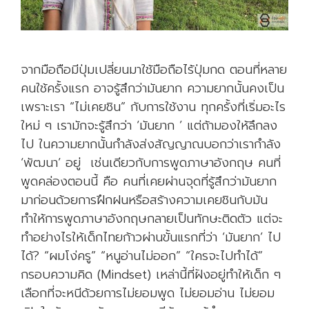
จากมือถือมีปุ่มเปลี่ยนมาใช้มือถือไร้ปุ่มกด ตอนที่หลาย
คนใช้ครั้งแรก อาจรู้สึกว่ามันยาก ความยากนั้นคงเป็น
เพราะเรา “ไม่เคยชิน” กับการใช้งาน ทุกครั้งที่เริ่มอะไร
ใหม่ ๆ เรามักจะรู้สึกว่า ‘มันยาก ’ แต่ถ้ามองให้ลึกลง
ไป ในความยากนั้นกำลังส่งสัญญาณบอกว่าเรากำลัง
‘พัฒนา’ อยู่ เช่นเดียวกับการพูดภาษาอังกฤษ คนที่
พูดคล่องตอนนี้ คือ คนที่เคยผ่านจุดที่รู้สึกว่ามันยาก
มาก่อนด้วยการฝึกฝนหรือสร้างความเคยชินกับมัน
ทำให้การพูดภาษาอังกฤษกลายเป็นทักษะติดตัว แต่จะ
ทำอย่างไรให้เด็กไทยก้าวผ่านขั้นแรกที่ว่า ‘มันยาก’ ไป
ได้? “ผมโง่ครู” “หนูอ่านไม่ออก” “ใครจะไปทำได้”
กรอบความคิด (Mindset) เหล่านี้ที่ฝังอยู่ทำให้เด็ก ๆ
เลือกที่จะหนีด้วยการไม่ยอมพูด ไม่ยอมอ่าน ไม่ยอม