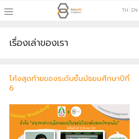
S
TH
EN
k
i
p
t
เรื่องเล่าของเรา
o
c
o
n
โค้งสุดท้ายของระดับชั้นมัธยมศึกษาปีที่
t
6
e
n
t