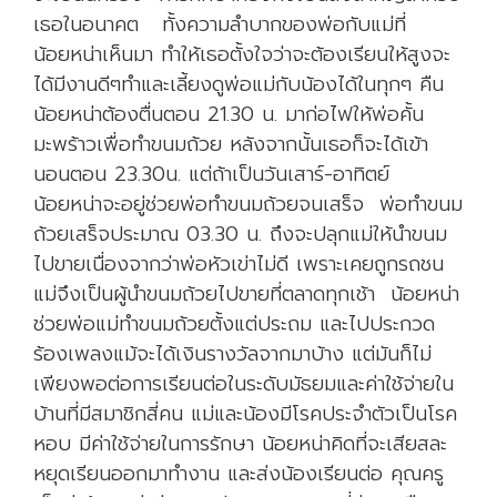
ว่
เธอในอนาคต ทั้งความลำบากของพ่อกับแม่ที่
า
น้อยหน่าเห็นมา ทำให้เธอตั้งใจว่าจะต้องเรียนให้สูงจะ
…
ได้มีงานดีๆทำและเลี้ยงดูพ่อแม่กับน้องได้ในทุกๆ คืน
น้อยหน่าต้องตื่นตอน 21.30 น. มาก่อไฟให้พ่อคั้น
มะพร้าวเพื่อทำขนมถ้วย หลังจากนั้นเธอก็จะได้เข้า
นอนตอน 23.30น. แต่ถ้าเป็นวันเสาร์-อาทิตย์
น้อยหน่าจะอยู่ช่วยพ่อทำขนมถ้วยจนเสร็จ พ่อทำขนม
ถ้วยเสร็จประมาณ 03.30 น. ถึงจะปลุกแม่ให้นำขนม
ไปขายเนื่องจากว่าพ่อหัวเข่าไม่ดี เพราะเคยถูกรถชน
แม่จึงเป็นผู้นำขนมถ้วยไปขายที่ตลาดทุกเช้า น้อยหน่า
ช่วยพ่อแม่ทำขนมถ้วยตั้งแต่ประถม และไปประกวด
ร้องเพลงแม้จะได้เงินรางวัลจากมาบ้าง แต่มันก็ไม่
เพียงพอต่อการเรียนต่อในระดับมัธยมและค่าใช้จ่ายใน
บ้านที่มีสมาชิกสี่คน แม่และน้องมีโรคประจำตัวเป็นโรค
หอบ มีค่าใช้จ่ายในการรักษา น้อยหน่าคิดที่จะเสียสละ
หยุดเรียนออกมาทำงาน และส่งน้องเรียนต่อ คุณครู