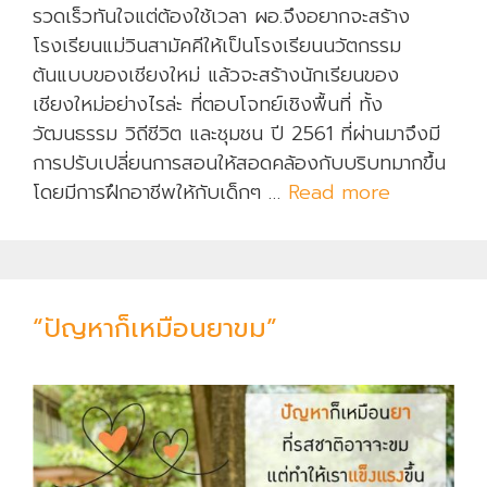
รวดเร็วทันใจแต่ต้องใช้เวลา ผอ.จึงอยากจะสร้าง
โรงเรียนแม่วินสามัคคีให้เป็นโรงเรียนนวัตกรรม
ต้นแบบของเชียงใหม่ แล้วจะสร้างนักเรียนของ
เชียงใหม่อย่างไรล่ะ ที่ตอบโจทย์เชิงพื้นที่ ทั้ง
วัฒนธรรม วิถีชีวิต และชุมชน ปี 2561 ที่ผ่านมาจึงมี
การปรับเปลี่ยนการสอนให้สอดคล้องกับบริบทมากขึ้น
โดยมีการฝึกอาชีพให้กับเด็กๆ …
Read more
ม
า
โ
ร
ง
“ปัญหาก็เหมือนยาขม”
เ
รี
ย
น
ไ
ม่