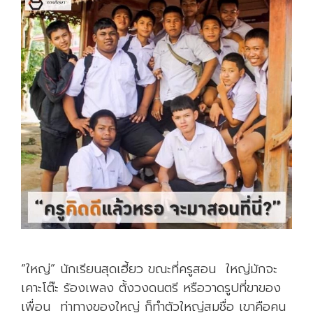
ช้
i
P
h
o
n
e
ห
รื
อ
ส
ม
า
ร์
“ใหญ่” นักเรียนสุดเฮี้ยว ขณะที่ครูสอน ใหญ่มักจะ
ท
เคาะโต๊ะ ร้องเพลง ตั้งวงดนตรี หรือวาดรูปที่ขาของ
โ
เพื่อน ท่าทางของใหญ่ ก็ทำตัวใหญ่สมชื่อ เขาคือคน
ฟ