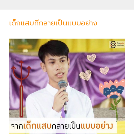
ห้
จ
า
เด็กแสบที่กลายเป็นแบบอย่าง
ก
ก
า
ร
เ
ห็
น
คุ
ณ
ค่
า
ข
อ
ง