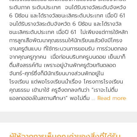
ง
ระดับภาค ระดับประเทศ จนได้รับรางวัลระดับจังหวัง
ใ
6 ปีซ้อน และได้รางวัลชนะเลิศระดับประเทศ เมื่อปี 61
น
จนได้รับรางวัลระดับจังหวัด 6 ปีซ้อน และได้รางวัล
ตั
ชนะเลิศระดับประเทศ เมื่อปี 61 ไม่เพียงแต่การใช้หลัก
ว
การลูกเสือพัฒนาคุณธรรมให้นักเรียนแล้วยังมีโครง
เ
งานครูต้นแบบ ที่ใช้กระบวนการยอมรับ การร่วมตกลง
ร
จากคุณครูทุกคน เมื่อก่อนบริบทครูบนดอย เย็นมาก็
า
ดื่มสังสรรค์กัน เพราะอยู่บ้านพักครูด้วยกันตลอด
จันทร์-ศุกร์ซึ่งก็มีนักเรียนบางส่วนพักอยู่ใน
โรงเรียน แต่พอโรงเรียนนำเรื่อง โครงการโรงเรียน
คุณธรรม เข้ามาใช้ ครูจึงตกลงกันว่า “เราจะไม่ดื่ม
แอลกอฮอล์ในสถานศึกษา” พอไม่ดื่ม …
Read more
ต่
า
ง
ช
น
ผู้ให้จากการเห็นคุณค่าของสิ่งที่ได้รับ