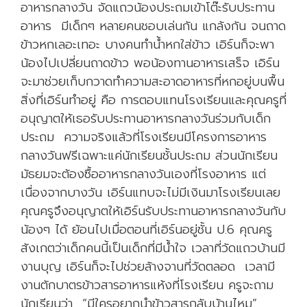
อาหารกลางวัน จัดแถวน้องประถมเข้าโต๊ะรับประทาน
อาหาร มีเด็กๆ หลายคนชอบเล่นกัน แกล้งกัน จนถาด
ข้าวหกเลอะเทอะ บางคนทำน้ำหกใส่ข้าว เอิร์นก็จะพา
น้องไปเปลี่ยนถาดข้าว พอน้องทานอาหารเสร็จ เอิร์น
จะมาช่วยเก็บกวาดทำความสะอาดอาหารที่หกอยู่บนพื้น
สิ่งที่เอิร์นทำอยู่ คือ การตอบแทนโรงเรียนและคุณครูที่
อนุญาตให้เธอรับประทานอาหารกลางวันร่วมกับเด็ก
ประถม ความจริงแล้วที่โรงเรียนมีโครงการอาหาร
กลางวันฟรีเฉพาะแค่นักเรียนชั้นประถม ส่วนนักเรียน
มัธยมจะต้องซื้ออาหารกลางวันเองที่โรงอาหาร แต่
เนื่องจากบางวัน เอิร์นแทบจะไม่มีเงินมาโรงเรียนเลย
คุณครูจึงอนุญาตให้เอิร์นรับประทานอาหารกลางวันกับ
น้องๆ ได้ ย้อนไปเมื่อตอนที่เอิร์นอยู่ชั้น ป.6 คุณครู
สังเกตว่าเด็กคนนี้เป็นเด็กที่มีน้ำใจ เวลาที่วัดแถวบ้านมี
งานบุญ เอิร์นก็จะไปช่วยล้างจานที่วัดตลอด เวลามี
งานตักบาตรข้าวสารอาหารแห้งที่โรงเรียน ครูจะถาม
นักเรียนว่า “มีใครอยากนำข้าวสารกลับบ้านไหม”