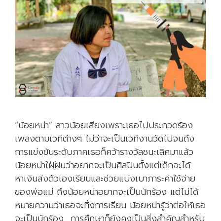
ไ
ด้
เ
งิ
น
อ
อ
ก
ไ
“น้อยหน่า” สาวน้อยเสียงเพราะเธอไปประกวดร้อง
ป
เพลงตามเวทีต่างๆ ไม่ว่าจะเป็นเวทีงานวัดไปจนถึง
ทำ
การแข่งขันระดับภาคเธอก็คว้ารางวัลชนะเลิศมาแล้ว
ง
น้อยหน่าใฝ่ฝันว่าอยากจะเป็นศิลปินตั้งแต่เด็กจะได้
า
หาเงินส่งตัวเองเรียนและช่วยแบ่งเบาภาระค่าใช้จ่าย
น
ของพ่อแม่ ถึงน้อยหน่าอยากจะเป็นนักร้อง แต่ไม่ได้
ดี
หมายความว่าเธอจะทิ้งการเรียน น้อยหน่ารู้ว่าต่อให้เธอ
ก
จะเป็นนักร้อง การศึกษาก็ยังคงเป็นสิ่งสำคัญสำหรับ