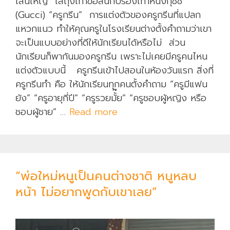
เส้นใหญ่ ใส่ถุงเท้าข้อสั้นกับรองเท้าหนังกุชชี่
แ
(Gucci) “ครูกรีน” การแต่งตัวของครูกรีนที่แปลก
ร
แหวกแนว ทำให้คุณครูในโรงเรียนต่างตั้งคำถามว่าเขา
ก
จะเป็นแบบอย่างที่ดีให้นักเรียนได้หรือไม่ ส่วน
ไ
นักเรียนก็พากันมองครูกรีน เพราะไม่เคยมีครูคนไหน
ด้
แต่งตัวแบบนี้ ครูกรีนเข้าไปสอนในห้องวันแรก สิ่งที่
ไ
ครูกรีนทำ คือ ให้นักเรียนทุกคนตั้งคำถาม “ครูมีแฟน
ห
ยัง” “ครูอายุกี่ปี” “ครูรวยมั้๊ย” “ครูชอบผู้หญิง หรือ
ม
ชอบผู้ชาย” …
Read more
ค
?
รู
คิ
ด
ดี
“พ่อใหม่หนูเป็นคนต่างชาติ หนูหลบ
แ
หน้า ไม่อยากพูดกับเขาเลย”
ล้
ว
ห