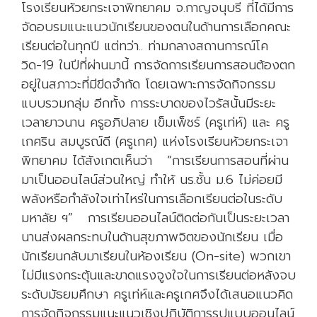
โรงเรียนห้วยกระเจาพิทยาคม จ.กาญจนุบรี ที่ได้มีการ
จัดอบรมแนะแนวนักเรียนของตนในด้านการเลือกคณะ
เรียนต่อในทุกปี แต่ทว่า.. ท่ามกลางสถานการณ์โค
วิด-19 ในปีที่ผ่านมานี้ การจัดการเรียนการสอนต้องตก
อยู่ในสภาวะที่มีขีดจำกัด โดยเฉพาะการจัดกิจกรรม
แบบรวมกลุ่ม อีกทั้ง การระบาดของไวรัสนั้นมีระยะ
เวลายาวนาน ครูอภิปลาย เข็มเพ็ชร์ (ครูเท่ห์) และ ครู
เกศริน สมบูรณ์ดี (ครูเกศ) แห่งโรงเรียนห้วยกระเจา
พิทยาคม ได้สังเกตเห็นว่า “การเรียนการสอนที่ผ่าน
มาเป็นออนไลน์ส่วนใหญ่ ทำให้ นร.ชั้น ม.6 ไม่ค่อยมี
พลังหรือกำลังใจเท่าไหร่ในการเลือกเรียนต่อในระดับ
มหาลัย ฯ” การเรียนออนไลน์ติดต่อกันเป็นระยะเวลา
นานส่งผลกระทบในด้านสุขภาพจิตของนักเรียน เมื่อ
นักเรียนกลับมาเรียนในห้องเรียน (On-site) พวกเขา
ไม่มีแรงกระตุ้นและขาดแรงจูงใจในการเรียนต่อหลังจบ
ระดับมัธยมศึกษา ครูเท่ห์และครูเกศจึงได้เสนอแนวคิด
การจัดกิจกรรมแนะแนวเชิงปฏิบัติการรูปแบบออนไลน์