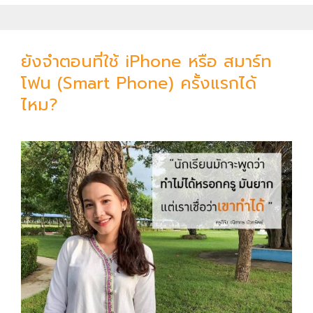
ญ
ห
า
ยังจำตอนที่ใช้ iPhone หรือ สมาร์ท
ก็
โฟน (Smart Phone) ครั้งแรกได้
เ
ไหม?
ห
มื
อ
น
ย
า
ข
ม
”