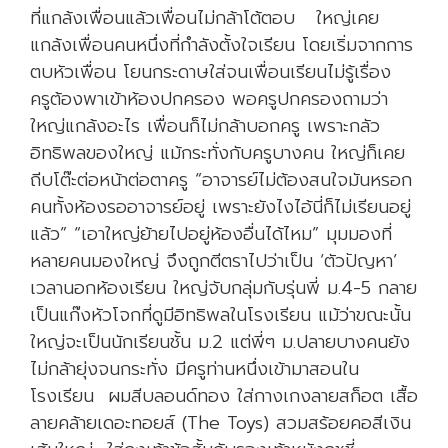
ที่แกล้งเพื่อนแล้วเพื่อนไม่กล้าโต้ตอบ ใหญ่เคย
น
แกล้งเพื่อนคนหนึ่งที่กำลังตั้งใจเรียน โดยเริ่มจากการ
(
ตบหัวเพื่อน โยนกระดาษใส่จนเพื่อนเรียนไม่รู้เรื่อง
S
ครูต้องพาเข้าห้องปกครอง พอครูปกครองถามว่า
m
ใหญ่แกล้งอะไร เพื่อนก็ไม่กล้าบอกครู เพราะกลัว
a
อิทธิพลของใหญ่ แม้กระทั่งกับครูบางคน ใหญ่ก็เคย
r
ถีบโต๊ะต่อหน้าต่อตาครู “อาจารย์ไม่ต้องสนใจมันหรอก
t
คนทั้งห้องรออาจารย์อยู่ เพราะยังไงไอ้นี่ก็ไม่เรียนอยู่
P
แล้ว” “เอาใหญ่ย้ายไปอยู่ห้องอื่นได้ไหม” มุมมองที่
h
หลายคนมองใหญ่ จึงถูกตีตราไปว่าเป็น ‘ตัวปัญหา’
o
เวลานอกห้องเรียน ใหญ่จับกลุ่มกับรุ่นพี่ ม.4-5 กลาย
n
เป็นแก๊งหัวโจกที่ดูมีอิทธิพลในโรงเรียน แม้ว่าขณะนั้น
e
ใหญ่จะเป็นนักเรียนชั้น ม.2 แต่พี่ๆ ม.ปลายบางคนยัง
)
ไม่กล้ายุ่งจนกระทั่ง มีครูท่านหนึ่งเข้ามาสอนใน
ค
โรงเรียน ผมสีบลอนด์ทอง ใส่กางเกงลายสก็อต เสื้อ
รั้
ลายคล้ายเดอะทอยส์ (The Toys) สวมสร้อยคอสีเงิน
ง