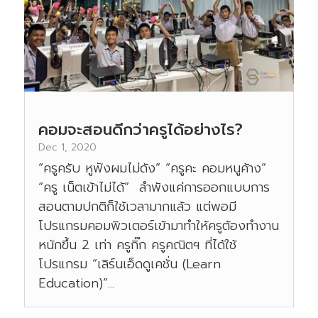
คอมจะสอนดีกว่าครูได้อย่างไร?
Dec 1, 2020
“ครูครับ หูฟังผมไม่ดัง” “ครูคะ คอมหนูค้าง”
“ครู เน็ตเข้าไม่ได้” ลำพังแค่การออกแบบการ
สอนตามปกติก็ใช้เวลามากแล้ว แต่พอมี
โปรแกรมคอมพิวเตอร์เข้ามาทำให้ครูต้องทำงาน
หนักขึ้น 2 เท่า ครูกิ๊ก ครูคณิตฯ ที่ได้ใช้
โปรแกรม “เลิร์นเอ็ดดูเคชั่น (Learn
Education)”...