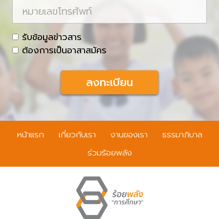
ห
ล
ล
ม
า
c
รับข้อมูลข่าวสาร
ย
h
ต้องการเป็นอาสาสมัคร
เ
e
ล
c
ข
k
โ
b
ท
o
ร
x
หน้าแรก
เกี่ยวกับเรา
งานของเรา
ธรรมาภิบาล
ศั
พ
ร่วมร้อยพลัง
ท์