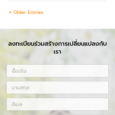
« Older Entries
ลงทะเบียนร่วมสร้างการเปลี่ยนแปลงกับ
เรา
ชื่
อ
จ
น
ริ
า
ง
ม
อี
ส
เ
กุ
ม