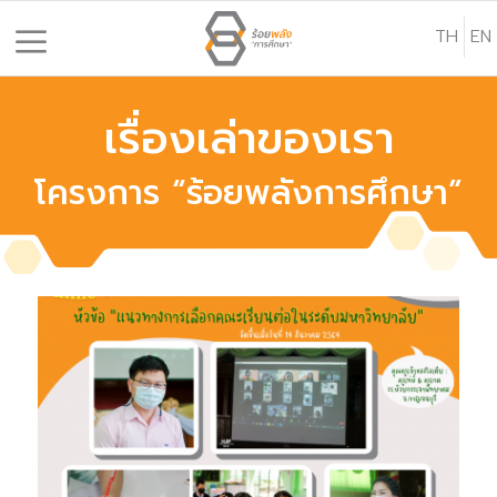
S
TH
EN
k
i
p
เรื่องเล่าของเรา
t
o
โครงการ “ร้อยพลังการศึกษา”
c
o
n
t
e
n
t