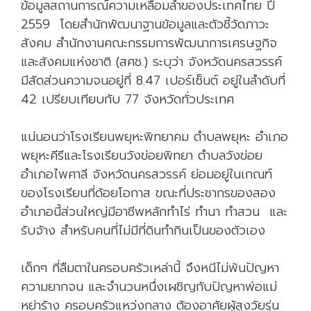
ข้อมูลสถานการณ์ความเหลื่อมล้ำของประเทศไทย ปี
2559 โดยสำนักพัฒนาฐานข้อมูลและตัวชี้วัดภาวะ
สังคม สำนักงานคณะกรรมการพัฒนาการเศรษฐกิจ
และสังคมแห่งชาติ (สศช.) ระบุว่า จังหวัดนครสวรรค์
มีสัดส่วนความจนอยู่ที่ 8.47 เปอร์เซ็นต์ อยู่ในลำดับที่
42 เปรียบเทียบกับ 77 จังหวัดทั่วประเทศ
แน่นอนว่าโรงเรียนพยุหะพิทยาคม ตำบลพยุหะ อำเภอ
พยุหะคีรีและโรงเรียนวังข่อยพิทยา ตำบลวังข่อย
อำเภอไพศาลี จังหวัดนครสวรรค์ ย่อมอยู่ในเกณฑ์
ของโรงเรียนที่ด้อยโอกาส ขณะที่ประชากรของสอง
อำเภอนี้ส่วนใหญ่มีอาชีพหลักทำไร่ ทำนา ทำสวน และ
รับจ้าง สำหรับคนที่ไม่มีที่ดินทำกินเป็นของตัวเอง
เด็กๆ ที่ลืมตาในครอบครัวเหล่านี้ จึงหนีไม่พ้นปัญหา
ความยากจน และจำนวนหนึ่งเผชิญกับปัญหาพ่อแม่
หย่าร้าง ครอบครัวแหว่งกลาง ต้องอาศัยผู้สูงวัยรุ่น