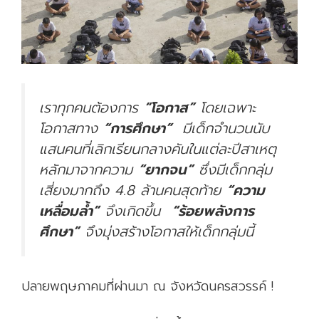
เราทุกคนต้องการ
“โอกาส”
โดยเฉพาะ
โอกาสทาง
“การศึกษา”
มีเด็กจำนวนนับ
แสนคนที่เลิกเรียนกลางคันในแต่ละปีสาเหตุ
หลักมาจากความ
“ยากจน”
ซึ่งมีเด็กกลุ่ม
เสี่ยงมากถึง 4.8 ล้านคนสุดท้าย
“ความ
เหลื่อมล้ำ”
จึงเกิดขึ้น
“ร้อยพลังการ
ศึกษา”
จึงมุ่งสร้างโอกาสให้เด็กกลุ่มนี้
ปลายพฤษภาคมที่ผ่านมา ณ จังหวัดนครสวรรค์ !