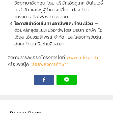
วิชาภาษาอังกฤษ โดย บริษัทเอ็ดดูเทค อินโนเวชั่
น จำกัด และครูผู้นำการเปลี่ยนแปลง โดย
โครงการ ทีช ฟอร์ ไทยแลนด์
โอกาสเข้าถึงเส้นทางอาชีพและทักษะชีวิต
–
ด้วยหลักสูตรแนะแนวอาชีพโดย บริษัท อาชีฟ โซ
เชียล เอ็นเตอร์ไพรส์ จำกัด และโครงการวัยรุ่น
อุ่นใจ โดยเครือข่ายจิตอาสา
ติดตามรายละเอียดโครงการได้ที่
www.tcfe.or.th
หรือเฟซบุ๊ค
“ร้อยพลังการศึกษา”