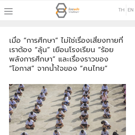
S
TH
EN
k
i
p
t
เมื่อ “การศึกษา” ไม่ใช่เรื่องเสี่ยงทายที่
o
เราต้อง “ลุ้น” เยือนโรงเรียน “ร้อย
c
พลังการศึกษา” และเรื่องราวของ
o
“โอกาส” จากน้ำใจของ “คนไทย”
n
t
e
n
t