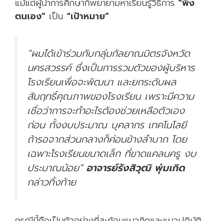
แม้แต่ผู้นำการศึกษาก็พยายามหาเรียนรู้วิธีการ
“พึ่ง
ตนเอง”
เป็น
“เป้าหมาย”
“ผมได้เข้าร่วมกับกลุ่มกัลยาณมิตรจังหวัด
นครสวรรค์ ซึ่งเป็นการรวมตัวของผู้บริหาร
โรงเรียนเพื่อจะพัฒนา และยกระดับผล
สัมฤทธิ์คุณภาพของโรงเรียน เพราะมีความ
เชื่อว่าการจะทำอะไรต้องช่วยเหลือตัวเอง
ก่อน ทั้งงบประมาณ บุคลากร เทคโนโลยี
ถ้ารอจากส่วนกลางก็ค่อนข้างลำบาก โดย
เฉพาะโรงเรียนขนาดเล็ก ที่ขาดแคลนครู งบ
ประมาณน้อย”
อาจารย์รังสิวุฒิ พุ่มเกิด
กล่าวทิ้งท้าย
กรณีนี้ถือเป็นตัวอย่างที่สะท้อนแนวคิดและแนวปฏิบัติ