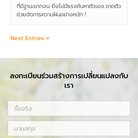
ที่มีฐานะยากจน ยิ่งไม่มีแรงค้นหาตัวเอง..ขาดตัว
ช่วยจัดการความฝันอย่างหนัก !
Next Entries »
ลงทะเบียนร่วมสร้างการเปลี่ยนแปลงกับ
เรา
ชื่
อ
จ
น
ริ
า
ง