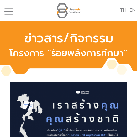
S
TH
EN
k
i
p
ข่าวสาร/กิจกรรม
t
o
โครงการ “ร้อยพลังการศึกษา”
c
o
n
t
e
n
t