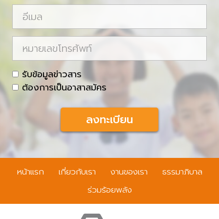
ม
อี
ส
เ
กุ
ม
ห
ล
ล
ม
า
c
รับข้อมูลข่าวสาร
ย
h
ต้องการเป็นอาสาสมัคร
เ
e
ล
c
ข
k
โ
b
ท
o
ร
x
หน้าแรก
เกี่ยวกับเรา
งานของเรา
ธรรมาภิบาล
ศั
พ
ร่วมร้อยพลัง
ท์