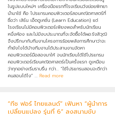
ในรูปแบบใหม่ๆ เครื่องมือแรกที่โรงเรียนวังข่อยพิทยา
นำมาใช้ คือ โปรแกรมคอมพิวเตอร์สอนคณิตศาสตร์ที่
ชื่อว่า เลิร์น เอ็ดดูเคชั่น (Learn Education) แต่
โรงเรียนไม่มีคอมพิวเตอร์เพียงพอสำหรับนักเรียน
หนึ่งห้อง และไม่มีงบประมาณที่จะจัดซื้อได้ผอ.รังสิวุฒิ
จึงปรึกษากับทีมงานโครงการร้อยพลังการศึกษาว่าจะ
ทำยังไงได้บ้างทีมงานได้ประสานงานจัดหา
คอมพิวเตอร์มือสองมาให้ จนนักเรียนได้ใช้โปรแกรม
คอมพิวเตอร์เรียนคณิตศาสตร์เป็นครั้งแรก ดูเหมือน
ว่าทุกอย่างเริ่มราบรื่น ทว่า… “ใช้โปรแกรมสอนจะดีกว่า
คนสอนได้ไง” …
Read more
เ
ด็
ก
น้
“ทีช ฟอร์ ไทยแลนด์” เฟ้นหา “ผู้นำการ
อ
ย
เปลี่ยนแปลง รุ่นที่ 6” ลงสนามขับ