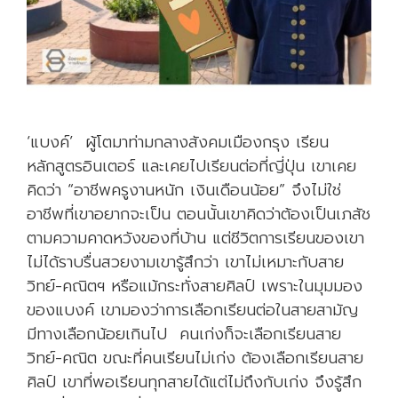
ม
า
ส
อ
น
ที่
‘แบงค์’ ผู้โตมาท่ามกลางสังคมเมืองกรุง เรียน
นี่
หลักสูตรอินเตอร์ และเคยไปเรียนต่อที่ญี่ปุ่น เขาเคย
!
คิดว่า “อาชีพครูงานหนัก เงินเดือนน้อย” จึงไม่ใช่
!
อาชีพที่เขาอยากจะเป็น ตอนนั้นเขาคิดว่าต้องเป็นเภสัช
ตามความคาดหวังของที่บ้าน แต่ชีวิตการเรียนของเขา
ไม่ได้ราบรื่นสวยงามเขารู้สึกว่า เขาไม่เหมาะกับสาย
วิทย์-คณิตฯ หรือแม้กระทั่งสายศิลป์ เพราะในมุมมอง
ของแบงค์ เขามองว่าการเลือกเรียนต่อในสายสามัญ
มีทางเลือกน้อยเกินไป คนเก่งก็จะเลือกเรียนสาย
วิทย์-คณิต ขณะที่คนเรียนไม่เก่ง ต้องเลือกเรียนสาย
ศิลป์ เขาที่พอเรียนทุกสายได้แต่ไม่ถึงกับเก่ง จึงรู้สึก