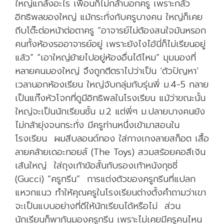
ใหญ่แกล้งอะไร เพื่อนก็ไม่กล้าบอกครู เพราะกลัว
อิทธิพลของใหญ่ แม้กระทั่งกับครูบางคน ใหญ่ก็เคย
ถีบโต๊ะต่อหน้าต่อตาครู “อาจารย์ไม่ต้องสนใจมันหรอก
คนทั้งห้องรออาจารย์อยู่ เพราะยังไงไอ้นี่ก็ไม่เรียนอยู่
แล้ว” “เอาใหญ่ย้ายไปอยู่ห้องอื่นได้ไหม” มุมมองที่
หลายคนมองใหญ่ จึงถูกตีตราไปว่าเป็น ‘ตัวปัญหา’
เวลานอกห้องเรียน ใหญ่จับกลุ่มกับรุ่นพี่ ม.4-5 กลาย
เป็นแก๊งหัวโจกที่ดูมีอิทธิพลในโรงเรียน แม้ว่าขณะนั้น
ใหญ่จะเป็นนักเรียนชั้น ม.2 แต่พี่ๆ ม.ปลายบางคนยัง
ไม่กล้ายุ่งจนกระทั่ง มีครูท่านหนึ่งเข้ามาสอนใน
โรงเรียน ผมสีบลอนด์ทอง ใส่กางเกงลายสก็อต เสื้อ
ลายคล้ายเดอะทอยส์ (The Toys) สวมสร้อยคอสีเงิน
เส้นใหญ่ ใส่ถุงเท้าข้อสั้นกับรองเท้าหนังกุชชี่
(Gucci) “ครูกรีน” การแต่งตัวของครูกรีนที่แปลก
แหวกแนว ทำให้คุณครูในโรงเรียนต่างตั้งคำถามว่าเขา
จะเป็นแบบอย่างที่ดีให้นักเรียนได้หรือไม่ ส่วน
นักเรียนก็พากันมองครูกรีน เพราะไม่เคยมีครูคนไหน