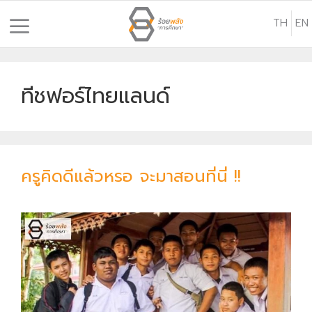
S
TH
EN
k
i
p
t
ทีชฟอร์ไทยแลนด์
o
c
o
n
ครูคิดดีแล้วหรอ จะมาสอนที่นี่ !!
t
e
n
t