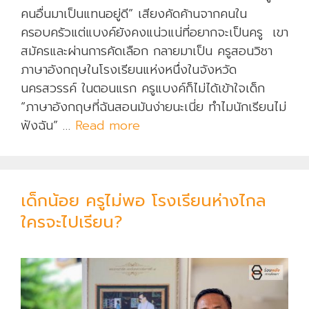
คนอื่นมาเป็นแทนอยู่ดี” เสียงคัดค้านจากคนใน
ครอบครัวแต่แบงค์ยังคงแน่วแน่ที่อยากจะเป็นครู เขา
สมัครและผ่านการคัดเลือก กลายมาเป็น ครูสอนวิชา
ภาษาอังกฤษในโรงเรียนแห่งหนึ่งในจังหวัด
นครสวรรค์ ในตอนแรก ครูแบงค์ก็ไม่ได้เข้าใจเด็ก
“ภาษาอังกฤษที่ฉันสอนมันง่ายนะเนี่ย ทำไมนักเรียนไม่
ฟังฉัน” …
Read more
ไ
ม่
ไ
ด้
เด็กน้อย ครูไม่พอ โรงเรียนห่างไกล
คิ
ด
ใครจะไปเรียน?
ว่
า
จ
ะ