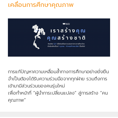
ค
เคลื่อนการศึกษาคุณภาพ
รู
ไ
ม่
พ
อ
โ
ร
ง
เ
การแก้ปัญหาความเหลื่อมล้ำทางการศึกษาอย่างยั่งยืน
รี
จำเป็นต้องได้รับความร่วมมือจากทุกฝ่าย รวมถึงการ
ย
เข้ามามีส่วนร่วมของคนรุ่นใหม่
น
เพื่อทำหน้าที่ “ผู้นำการเปลี่ยนแปลง” สู่การสร้าง “คน
ห่
คุณภาพ”
า
ง
ไ