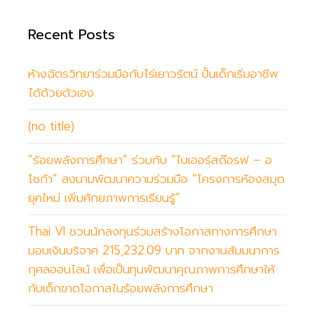
ก
ล
Recent Posts
ใ
ค
ห้างฉัตรวิทยาร่วมมือกับไร่เยาวรัตน์ ปั้นเด็กเริ่มอาชีพ
ร
ได้ด้วยตัวเอง
จ
(no title)
ะ
ไ
“ร้อยพลังการศึกษา” ร่วมกับ “ไบเออร์สด๊อรฟ – อ
ป
โชก้า” ลงนามพัฒนาความร่วมมือ “โครงการห้องสมุด
เ
ยุคใหม่ เพิ่มศักยภาพการเรียนรู้”
รี
ย
Thai VI ชวนนักลงทุนร่วมสร้างโอกาสทางการศึกษา
น
มอบเงินบริจาค 215,232.09 บาท จากงานสัมมนาการ
?
กุศลออนไลน์ เพื่อเป็นทุนพัฒนาคุณภาพการศึกษาให้
กับเด็กขาดโอกาสในร้อยพลังการศึกษา