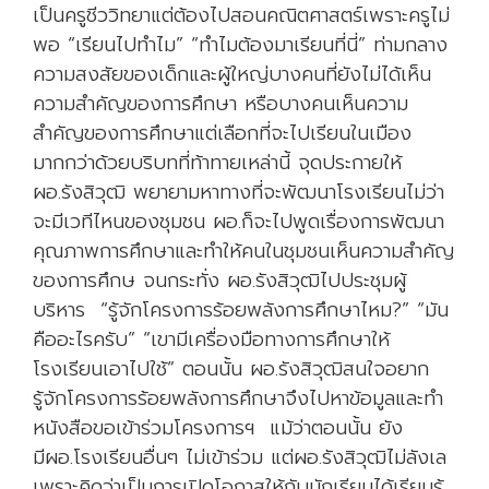
เป็นครูชีววิทยาแต่ต้องไปสอนคณิตศาสตร์เพราะครูไม่
พอ “เรียนไปทำไม” “ทำไมต้องมาเรียนที่นี่” ท่ามกลาง
ความสงสัยของเด็กและผู้ใหญ่บางคนที่ยังไม่ได้เห็น
ความสำคัญของการศึกษา หรือบางคนเห็นความ
สำคัญของการศึกษาแต่เลือกที่จะไปเรียนในเมือง
มากกว่าด้วยบริบทที่ท้าทายเหล่านี้ จุดประกายให้
ผอ.รังสิวุฒิ พยายามหาทางที่จะพัฒนาโรงเรียนไม่ว่า
จะมีเวทีไหนของชุมชน ผอ.ก็จะไปพูดเรื่องการพัฒนา
คุณภาพการศึกษาและทำให้คนในชุมชนเห็นความสำคัญ
ของการศึกษ จนกระทั่ง ผอ.รังสิวุฒิไปประชุมผู้
บริหาร “รู้จักโครงการร้อยพลังการศึกษาไหม?” “มัน
คืออะไรครับ” “เขามีเครื่องมือทางการศึกษาให้
โรงเรียนเอาไปใช้” ตอนนั้น ผอ.รังสิวุฒิสนใจอยาก
รู้จักโครงการร้อยพลังการศึกษาจึงไปหาข้อมูลและทำ
หนังสือขอเข้าร่วมโครงการฯ แม้ว่าตอนนั้น ยัง
มีผอ.โรงเรียนอื่นๆ ไม่เข้าร่วม แต่ผอ.รังสิวุฒิไม่ลังเล
เพราะคิดว่าเป็นการเปิดโอกาสให้กับนักเรียนได้เรียนรู้