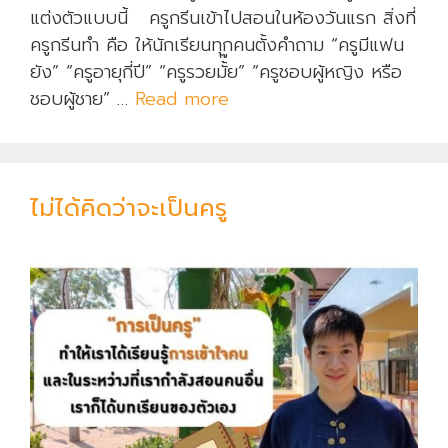
แต่งตัวแบบนี้ ครูกรีนเข้าไปสอนในห้องวันแรก สิ่งที่
ครูกรีนทำ คือ ให้นักเรียนทุกคนตั้งคำถาม “ครูมีแฟน
ยัง” “ครูอายุกี่ปี” “ครูรวยมั้๊ย” “ครูชอบผู้หญิง หรือ
ชอบผู้ชาย” …
Read more
ค
รู
คิ
ด
ไม่ได้คิดว่าจะเป็นครู
ดี
แ
ล้
ว
ห
ร
อ
จ
ะ